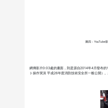
圖四：YouTu
網傳影片
0:03
處的畫面，則是源自
2014
年
4
月發布的
ト操作実演 平成
26
年度消防技術安全所一般公開）。