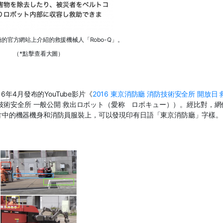
的官方網站上介紹的救援機械人「Robo-Q」。
（*點擊查看大圖）
16
年
4
月發布的
YouTube
影片《
2016
東京消防廳
消防技術安全所
開放日
技術安全所 一般公開 救出ロボット（愛称 ロボキュー））。經比對，網
片中的機器機身和消防員服裝上，可以發現印有日語「東京消防廳」字樣。