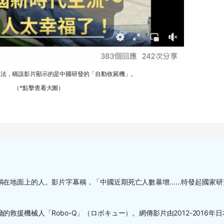
說法，稱該影片顯示的是中國研發的「自動收屍機」。
（*點擊查看大圖）
躺在地面上的人。影片字幕稱，「中國近期死亡人數暴增……特發起國家研
廳的救援機械人「
Robo-Q
」（ロボキュー）。網傳影片由
2012-2016
年日