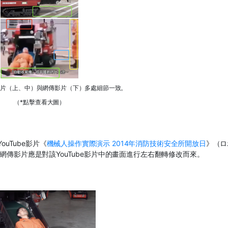
be影片（上、中）與網傳影片（下）多處細節一致。
（*點擊查看大圖）
YouTube
影片《
機械人操作實際演示
2014
年消防技術安全所開放日
》（ロ
網傳影片應是對該
YouTube
影片中的畫面進行左右翻轉修改而來。