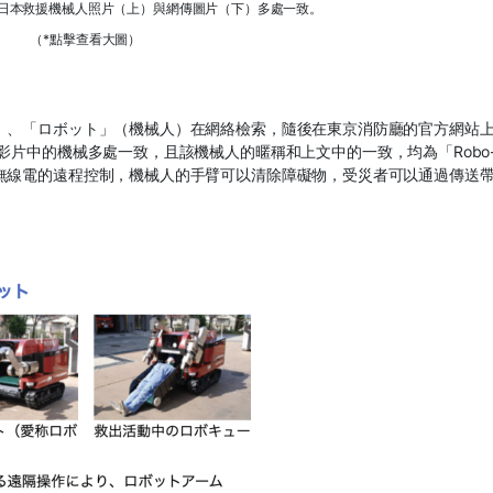
ges上的日本救援機械人照片（上）與網傳圖片（下）多處一致。
（*點擊查看大圖）
）、「ロボット」（機械人）在網絡檢索，隨後在東京消防廳的官方網站
傳影片中的機械多處一致，且該機械人的暱稱和上文中的一致，均為「
Robo
無線電的遠程控制，機械人的手臂可以清除障礙物，受災者可以通過傳送