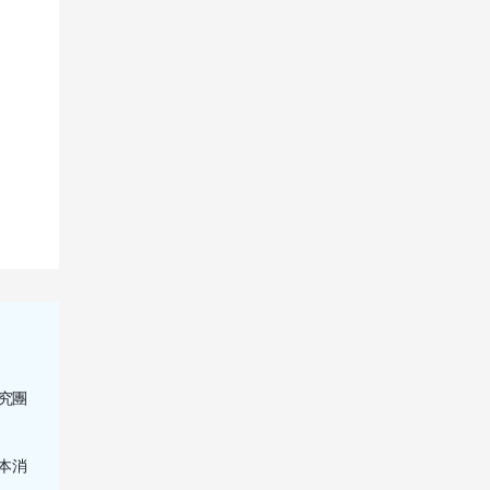
究團
本消