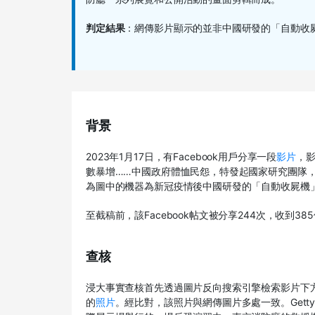
判定結果
：網傳影片顯示的並非中國研發的「自動收
背景
2023
年
1
月
17
日，有
Facebook
用戶分享一段
影片
，
數暴增……中國政府體恤民怨，特發起國家研究團隊
為圖中的機器為新冠疫情後中國研發的「自動收屍機
至截稿前，該
Facebook
帖文被分享
244
次，收到
385
查核
浸大事實查核首先透過圖片反向搜索引擎檢索影片下
的
照片
。經比對，該照片與網傳圖片多處一致。
Gett