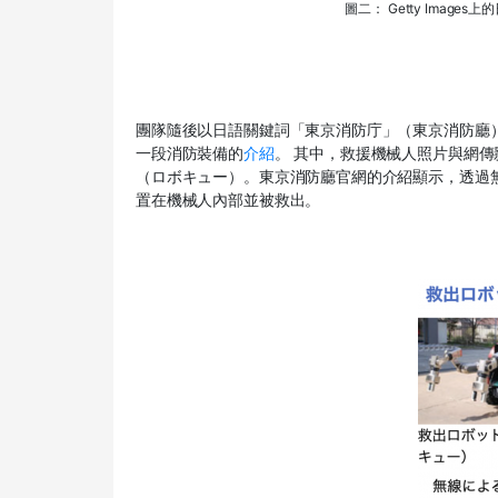
圖二： Getty Ima
團隊隨後以日語關鍵詞「東京消防庁」（東京消防廳
一段消防裝備的
介紹
。 其中，救援機械人照片與網
（ロボキュー）。東京消防廳官網的介紹顯示，透過
置在機械人內部並被救出。