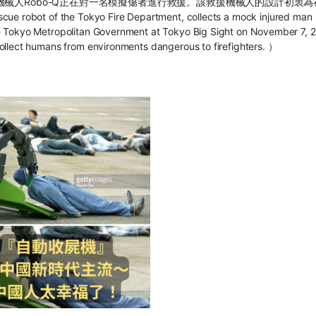
機械人
Robo-Q
正在對一名模擬傷者進行救援。該救援機械人的設計初衷為
cue robot of the Tokyo Fire Department, collects a mock injured man
he Tokyo Metropolitan Government at Tokyo Big Sight on November 7, 
collect humans from environments dangerous to firefighters.
）