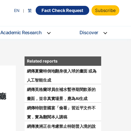
Fact Check Request
Subscribe
EN
繁
Academic Research
Discover
網傳夏蘭特倒地翻身後入球的畫面 或為
人工智能生成
網傳英格蘭球員在補水暫停期間飲茶的
廳
畫面，並非真實場景，應為AI生成
網傳特朗普國宴「偷看」習近平文件不
實，實為翻閱本人講稿
網傳澳洲正在考慮禁止特朗普入境的說