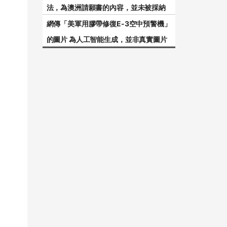
法，為澳洲請願書的內容，並未被採納
網傳「美軍用膠帶修復E-3空中預警機」
的圖片 為人工智能生成，並非真實圖片