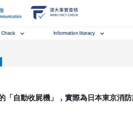
School
HKBU
of
FactCheck
Communication
Service
t Check
Information literacy
的「自動收屍機」，實際為日本東京消防