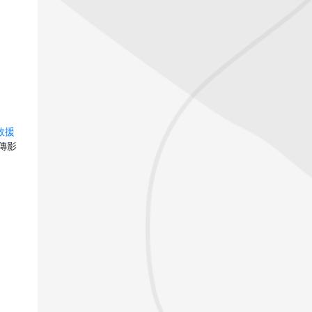
救援
傳影