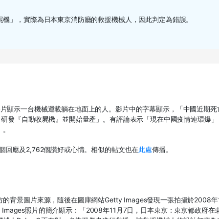
屍機」，實際為日本東京消防廳的救援機械人，因此判定為錯誤。
影片顯示一台機械運載躺在地面上的人。影片中的字幕顯示，「中國近期死
，研發『自動收屍機』並開始量產」。有評論表示「現在中國疫情連環爆」
」。
個回應及
2,762
個讚好或心情。相似的帖文也在
此處
傳播。
方的背景圖片來源，隨後在圖庫網站
Getty Images
發現一張拍攝於
2008
年
y Images
照片的簡介顯示：「
2008
年
11
月
7
日，日本東京：東京都政府在