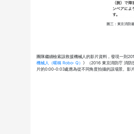
圖三：東京消防廳
團隊繼續檢索該救援機械人的影片資料，發現一則
20
機械人（暱稱
Robo- Q
）
》（
2016
東京消防庁 消防
片的
0:00-0:03
處應為從不同角度拍攝的該場景。影