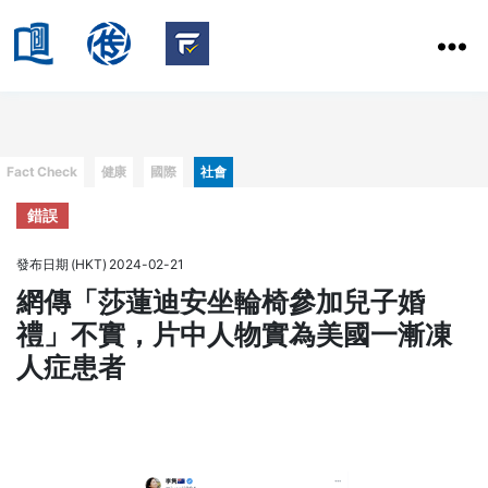
HKBU
School
HKBU
of
FactCheck
Communication
Service
Categories
Fact Check
健康
國際
社會
錯誤
發布日期 (HKT) 2024-02-21
網傳「莎蓮迪安坐輪椅參加兒子婚
禮」不實，片中人物實為美國一漸凍
人症患者