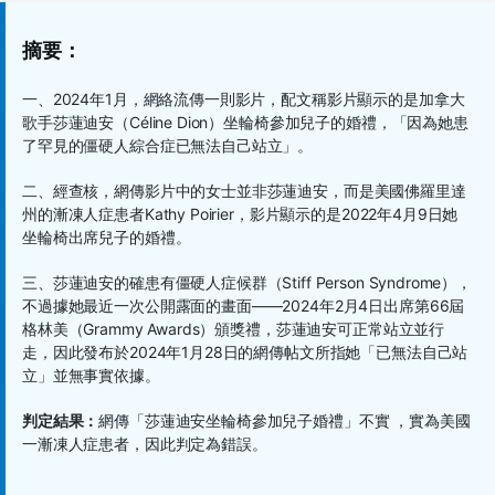
摘要：
一、
2024年1月，網絡流傳一則影片，配文稱影片顯示的是加拿大
歌手莎蓮迪安
（Céline Dion）
坐輪椅參加兒子的婚禮，「因為她患
了罕見的僵硬人綜合症已無法自己站立
」。
二、經查核，網傳影片中的女士並非莎蓮迪安，而是美國佛羅里達
州的漸凍人症患者
Kathy Poirier，
影片顯示的是2022年4月9日她
坐輪椅出席兒子的婚禮
。
三、莎蓮迪安的確患有僵硬人症候群（Stiff Person Syndrome），
不過據她最近一次公開露面的畫面——2024年2月4日出席第66屆
格林美
（Grammy Awards）
頒獎禮，莎蓮迪安可正常站立並行
走，因此發布於2024年1月28日的網傳帖文所指她
「
已無法自己站
立
」
並無事實依據。
判定結果：
網傳「莎蓮迪安坐輪椅參加兒子婚禮」不實 ，實為美國
一漸凍人症患者，因此判定為錯誤。