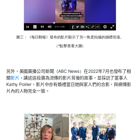
圖三：《每日郵報》發布的影片顯示了另一角度拍攝的婚禮現場。
（*點擊查看大圖）
另外，
美國廣播公司新聞（
ABC News
）
在2022年7月
也
發布了相
關
影片
，講述這段
廣為流傳的
影片背後的故事，並
採
訪了當事人
Kathy Poirier，影
片中亦有婚禮當日
她與
家人
們的合影，與
網傳
影
片內
的
人物完全一致。