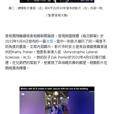
圖二：網傳影片畫面（左）與X平台2022年發布的影片（右）內容一致。
（*點擊查看大圖）
查核團隊繼續檢索相關新聞報道，發現
英國媒體《每日郵報》於
2022年5月4日
發布
的
一篇
文章
，當中一則影片顯示了同一場景不
同角度的畫面。文章內容顯示，影片中的女士是來自
美國
佛羅里達
州的Kathy Poirier，她患有漸凍人症（Amyotrophic Lateral
Sclerosis，ALS）。她的兒
子Zak Poirier於2022年4月9日舉行婚
禮，在兄弟們的幫助下，他實現了與母親共舞的願望。相關影片在
網絡廣為傳播。