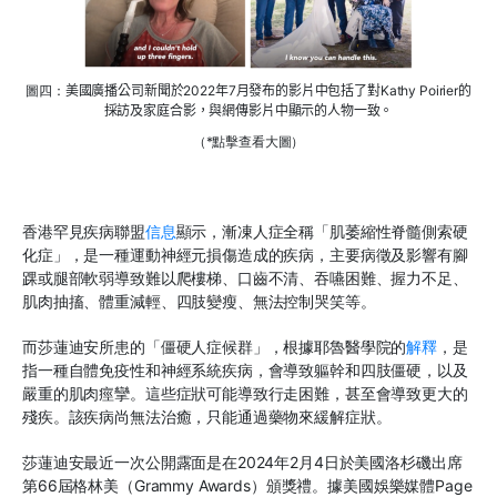
圖四：
美國廣播公司新聞
於2022年7月發布的影片中包括了對
Kathy Poirier
的
採訪及家庭合影，與網傳影片中顯示的人物一致。
（*點擊查看大圖）
香港罕見疾病聯盟
信息
顯示，漸凍人症全稱
「
肌萎縮性脊髓側索硬
化症
」
，是一種運動神經元損傷造成的疾病，主要病徵及影響有腳
踝或腿部軟弱導致難以爬樓梯、口齒不清、吞嚥困難、握力不足、
肌肉抽搐、體重減輕、四肢變瘦、無法控制哭笑等。
而莎蓮迪安所患的「僵硬人症候群」
，
根據耶魯醫學院的
解釋
，
是
指一種自體免疫性和神經系統疾病，會導致軀幹和四肢僵硬，以及
嚴重的肌肉痙攣。這些症狀可能導致行走困難，甚至會導致更大的
殘疾。該疾病尚無法治癒
，
只能通過藥物來緩解症狀。
莎蓮迪安最近一次公開露面是在
2024年2月4日於美國洛杉磯出席
第66屆格林美（Grammy Awards
）頒獎禮
。
據美國娛樂媒體Page