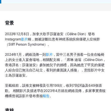
背景
2022年12月8日，加拿大歌手莎蓮迪安（Céline Dion）發布
Instagram
影片
稱，她被診斷出患有神經系統疾病僵硬人症候群
（Stiff Person Syndrome）。
2024年1月，網絡流傳一則
影片
，當中三名男子推着一位坐在輪椅
上的女士進入宴會場地，相關配文稱，「席琳·迪翁（Céline Dion，
香港譯名：莎蓮迪安）參加她兒子的婚禮，因為她患了罕見的僵硬
人綜合症已無法自己站立，看到的畫面讓人感傷」，意指影片中女
士為莎蓮迪安。
至截稿前，該推文被轉發及引用199次，收到7則評論及649個喜
歡。 相關影片及描述早在2023年4月就在網絡流傳，多家事實查核
機構曾就該影片發布查核
報告
。
查核