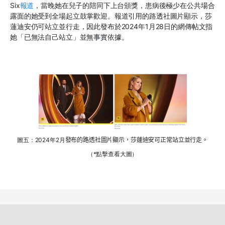
Six
報道
，當晚她在兒子的陪同下上台頒獎，患病後極少在公共場合
露面的她受到全場起立鼓掌歡迎。報道引用的路透社圖片顯示
，
莎
蓮迪安仍可站立並行走
，
因此發布於2024年1月28日的網傳帖文指
她「已無法自己站立」並無事實依據。
圖五：2024年2月
發布的
路透社
圖片顯示，莎蓮迪安可正常
站立
並
行走。
（*點擊查看大圖）