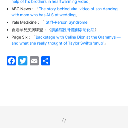
help of his brothers in heartwarming video
」
ABC News：「
The story behind viral video of son dancing
with mom who has ALS at wedding
」
Yale Medicine：「
Stiff-Person Syndrome
」
香港罕見疾病聯盟：
《
肌萎縮性脊髓側索硬化症
》
Page Six：「
Backstage with Celine Dion at the Grammys —
and what she really thought of Taylor Swift’s ‘snub’
」
F
T
E
S
a
w
m
h
c
itt
ai
ar
e
er
l
e
b
o
o
k