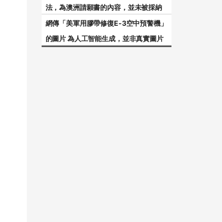
法，為澳洲請願書的內容，並未被採納
網傳「美軍用膠帶修復E-3空中預警機」
的圖片 為人工智能生成，並非真實圖片