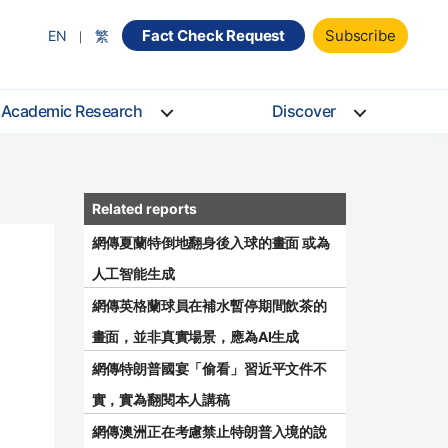
Fact Check Request
Subscribe
EN
繁
Academic Research
Discover
網傳夏蘭特倒地翻身後入球的畫面 或為
人工智能生成
網傳英格蘭球員在補水暫停期間飲茶的
畫面，並非真實場景，應為AI生成
網傳特朗普國宴「偷看」習近平文件不
實，實為翻閱本人講稿
網傳澳洲正在考慮禁止特朗普入境的說