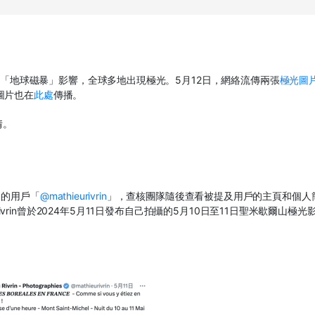
的「地球磁暴」影響，全球多地出現極光。
5
月
12
日，網絡流傳兩張
極光圖
圖片也在
此處
傳播。
情。
」的用戶「
@mathieurivrin
」，查核團隊隨後查看被提及用戶的主頁和個人
vrin
曾於
2024
年
5
月
11
日發布自己拍攝的
5
月
10
日至
11
日聖米歇爾山極光