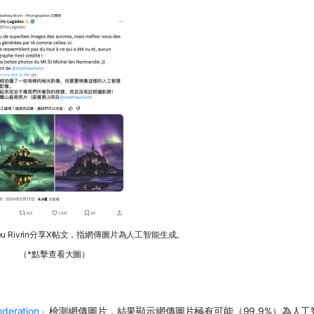
eu Rivrin分享X帖文，指網傳圖片為人工智能生成。
（*點擊查看大圖）
deration
」檢測網傳圖片，結果顯示網傳圖片極有可能（
99.9%
）為人工