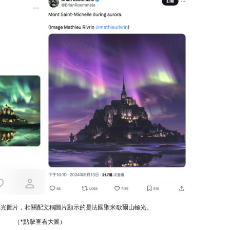
極光圖片，相關配文稱圖片顯示的是法國聖米歇爾山極光。
（*點擊查看大圖）