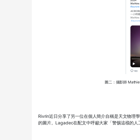
圖二：攝影師 Mathi
Rivrin
近日分享了另一位在個人簡介自稱是天文物理學
的圖片。Lagadec在配文中呼籲大家「警惕這樣的