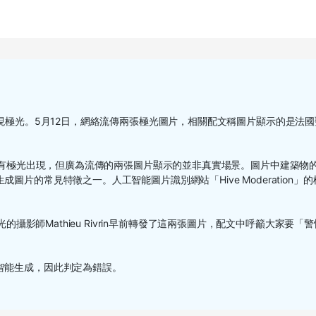
出現極光。5月12日，網絡流傳兩張極光圖片，相關配文稱圖片顯示的是法國
確實有極光出現，但廣為流傳的兩張圖片顯示的並非真實場景。圖片中建築物
片的常見特徵之一。人工智能圖片識別網站「Hive Moderation」的
的攝影師Mathieu Rivrin早前轉發了這兩張圖片，配文中呼籲大家要「
智能生成，因此判定為錯誤。