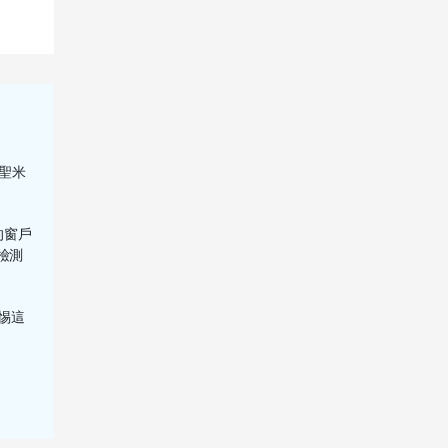
聖米
的窗戶
檢測
警惕這