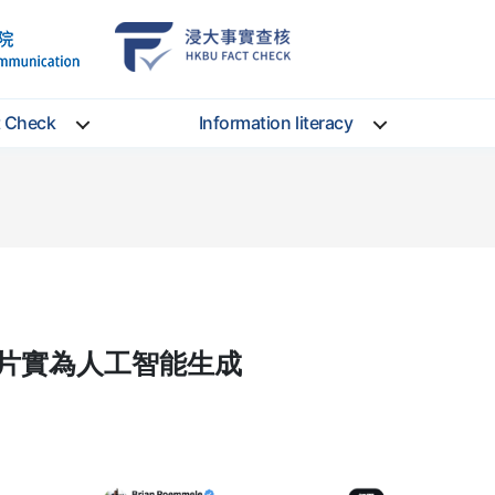
School
HKBU
of
FactCheck
Communication
Service
t Check
Information literacy
片實為人工智能生成