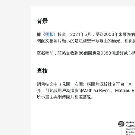
背景
據《
明報
》報道，
2024
年
5
月，受到
2003
年來最強
關配文稱圖片顯示的是法國聖米歇爾山的極光。相似
至截稿前，該帖文收到86個回應及9383個讚好或心
查核
網傳帖文中（見圖一右圖）稱圖片源於社交平台「
X
介，可知該用戶為攝影師
Mathieu Rivrin
，
Mathieu Ri
所示畫面與網傳圖片相差甚遠。