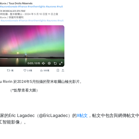
eu Rivrin 於2024年5月拍攝的聖米歇爾山極光影片。
（*點擊查看大圖）
家的
Eric Lagadec
（
@EricLagadec
）的
X
帖文
，帖文中包含與網傳帖文
人工智能影像」。