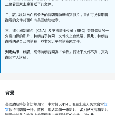
上偷看國家主席習近平的文件。
二、該片段源自白宮發布的特朗普訪華國宴影片，畫面可見特朗普
翻看的文件封面印有美國總統徽章。
三、據亞洲新聞台（CNA）及英國廣播公司（BBC）等媒體從另一
角度拍攝的影片，特朗普手持同一文件夾上台致辭。因此，特朗普
翻看的是自己的講稿，並非習近平的講稿或文件。
判定結果
：
錯誤
。網傳特朗普國宴「偷看」習近平文件不實，實為
翻閱本人講稿。
背景
美國總統特朗普訪華期間，中方於5月14日晚在北京人民大會堂
設
宴
款待特朗普一行。隨後，網絡流傳一條影片，多則帖文聲稱影片
顯示特朗普在晚宴上偷看國家主席習近平的文件，例如此