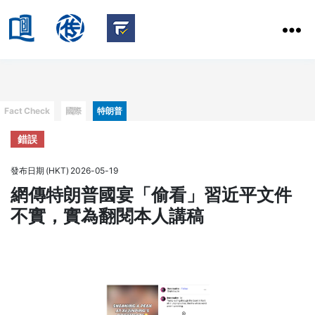
HKBU
School
HKBU
of
FactCheck
Communication
Service
Categories
Fact Check
國際
特朗普
錯誤
發布日期 (HKT) 2026-05-19
網傳特朗普國宴「偷看」習近平文件
不實，實為翻閱本人講稿