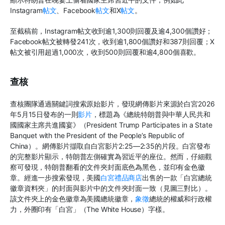
Instagram
帖文
、Facebook
帖文
和X
帖文
。
至截稿前，Instagram帖文收到逾1,300則回覆及逾4,300個讚好；
Facebook帖文被轉發241次，收到逾1,800個讚好和387則回覆；X
帖文被引用超過1,000次，收到500則回覆和逾4,800個喜歡。
查核
查核團隊通過關鍵詞搜索原始影片，發現網傳影片來源於白宮2026
年5月15日發布的一則
影片
，標題為《總統特朗普與中華人民共和
國國家主席共進國宴》（President Trump Participates in a State
Banquet with the President of the People’s Republic of
China）。網傳影片擷取自白宮影片2:25—2:35的片段。白宮發布
的完整影片顯示，特朗普左側確實為習近平的座位。然而，仔細觀
察可發現，特朗普翻看的文件夾封面底色為黑色，並印有金色徽
章。經進一步搜索發現，美國
白宮禮品商店
出售的一款「白宮總統
徽章資料夾」的封面與影片中的文件夾封面一致（見圖三對比）。
該文件夾上的金色徽章為美國總統徽章，
象徵
總統的權威和行政權
力，外圈印有「白宮」（The White House）字樣。