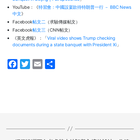
YouTube：《
特習會：中國設宴款待特朗普一行 － BBC News
中文
》
Facebook
帖文二
（求驗傳媒帖文）
Facebook
帖文三
（CNN帖文）
《英文虎報》：「
Viral video shows Trump checking
documents during a state banquet with President Xi
」
F
T
E
S
a
w
m
h
c
itt
ai
ar
e
er
l
e
b
o
o
k