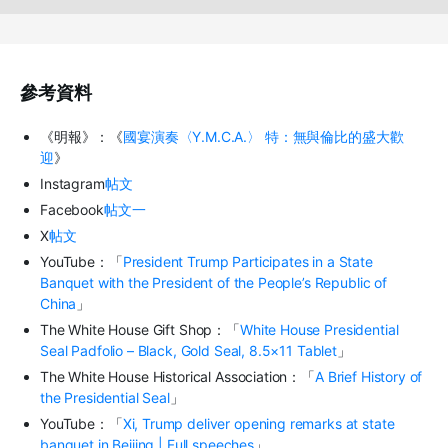
參考資料
《明報》：《
國宴演奏〈Y.M.C.A.〉 特：無與倫比的盛大歡
迎
》
Instagram
帖文
Facebook
帖文一
X
帖文
YouTube：「
President Trump Participates in a State
Banquet with the President of the People’s Republic of
China
」
The White House Gift Shop：「
White House Presidential
Seal Padfolio – Black, Gold Seal, 8.5×11 Tablet
」
The White House Historical Association：「
A Brief History of
the Presidential Seal
」
YouTube：「
Xi, Trump deliver opening remarks at state
banquet in Beijing | Full speeches
」