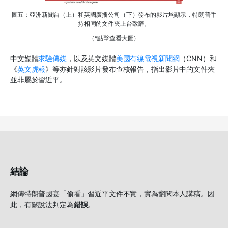
圖五：亞洲新聞台（上）和英國廣播公司（下）發布的影片均顯示，特朗普手
持相同的文件夾上台致辭。
（*點擊查看大圖）
中文媒體
求驗傳媒
，以及英文媒體
美國有線電視新聞網
（CNN）和
《
英文虎報
》等亦針對該影片發布查核報告，指出影片中的文件夾
並非屬於習近平。
結論
網傳特朗普國宴「偷看」習近平文件不實，實為翻閱本人講稿。因
此，有關說法判定為
錯誤
。