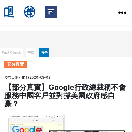
HKBU
School
HKBU
of
FactCheck
Communication
Service
Categories
Fact Check
中國
時事
部分真實
發布日期 (HKT) 2020-09-02
【部分真實】Google行政總裁稱不會
服務中國客戶並對撐美國政府感自
豪？