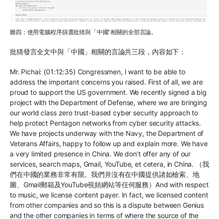
圖四：使用電腦程序篩選批猜與「中國”相關的全部言論。
批猜發言全文中與「中國」相關的言論共三段，内容如下：
Mr. Pichai: (01:12:35) Congressmen, I want to be able to
address the important concerns you raised. First of all, we are
proud to support the US government. We recently signed a big
project with the Department of Defense, where we are bringing
our world class zero trust-based cyber security approach to
help protect Pentagon networks from cyber security attacks.
We have projects underway with the Navy, the Department of
Veterans Affairs, happy to follow up and explain more. We have
a very limited presence in China. We don’t offer any of our
services, search maps, Gmail, YouTube, et cetera, in China. （我
們在中國的業務非常有限。我們并沒有在中國提供諸如檢索、地
圖、Gmail郵箱及YouTube視頻網站等任何服務）And with respect
to music, we license content payer. In fact, we licensed content
from other companies and so this is a dispute between Genius
and the other companies in terms of where the source of the