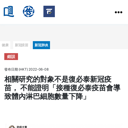
HKBU
School
HKBU
of
FactCheck
Communication
Service
Categories
健康
新冠疫苗
新冠肺炎
錯誤
發布日期 (HKT) 2022-06-08
相關研究的對象不是復必泰新冠疫
苗， 不能證明「接種復必泰疫苗會導
致體內淋巴細胞數量下降」