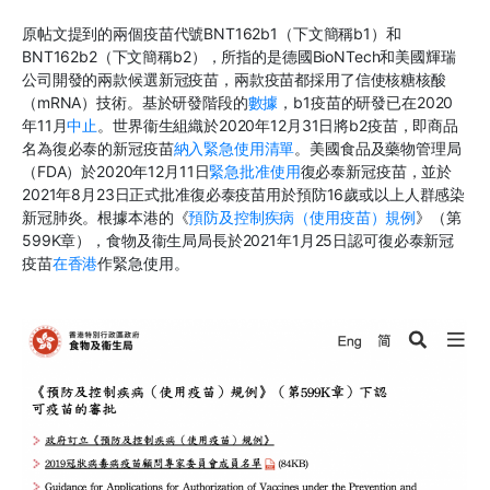
原帖文提到的兩個疫苗代號BNT162b1（下文簡稱b1）和
BNT162b2（下文簡稱b2），所指的是德國BioNTech和美國輝瑞
公司開發的兩款候選新冠疫苗，兩款疫苗都採用了信使核糖核酸
（mRNA）技術。基於研發階段的
數據
，b1疫苗的研發已在2020
年11月
中止
。世界衞生組織於2020年12月31日將b2疫苗，即商品
名為復必泰的新冠疫苗
納入緊急使用清單
。美國食品及藥物管理局
（FDA）於2020年12月11日
緊急批准使用
復必泰新冠疫苗，並於
2021年8月23日正式批准復必泰疫苗用於預防16歲或以上人群感染
新冠肺炎。根據本港的《
預防及控制疾病（使用疫苗）規例
》（第
599K章），食物及衞生局局長於2021年1月25日認可復必泰新冠
疫苗
在香港
作緊急使用。