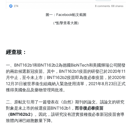
圖一：Facebook帖文截圖
（*點擊查看大圖）
經查核：
一、BNT162b1和BNT162b2為德國BioNTech和美國輝瑞公司開發
的兩款候選新冠疫苗。其中，BNT162b1疫苗的研發已於2020年11
月中止，至今未上市；BNT162b2疫苗即為復必泰疫苗，於2020年
12月31日被世界衞生組織納入緊急使用清單，2021年8月23日正式
獲得美國食品及藥物管理局批准。
二、原帖文引用了一篇發表在《自然》期刊的論文。該論文的研究
對象是未上市的候選疫苗BNT162b1，
而非復必泰疫苗
（
BNT162b2
）
。因此，該研究沒有證實接種復必泰新冠疫苗會導
致體內淋巴細胞數量下降。