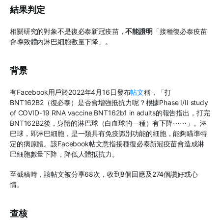
結果判定
相關研究的對象不是復必泰新冠疫苗，
不能證明
「接種復必泰疫苗
會導致體內淋巴細胞數量下降」。
背景
有Facebook用戶於2022年4月16日發布
帖文
稱，「打
BNT162B2（復必泰）是否會增強抵抗力呢？根據Phase I/II study
of COVID-19 RNA vaccine BNT162b1 in adults的報告指出，打完
BNT162B2後，身體的淋巴球（白血球的一種）有下降⋯⋯」。淋
巴球，即淋巴細胞，是一類具有免疫識別功能的細胞，能夠瞄準特
定的病原體。該Facebook帖文意指接種復必泰新冠疫苗會造成淋
巴細胞數量下降，降低人體抵抗力。
至截稿時，該帖文被分享68次，收到8個回應及274個讚好或心
情。
查核