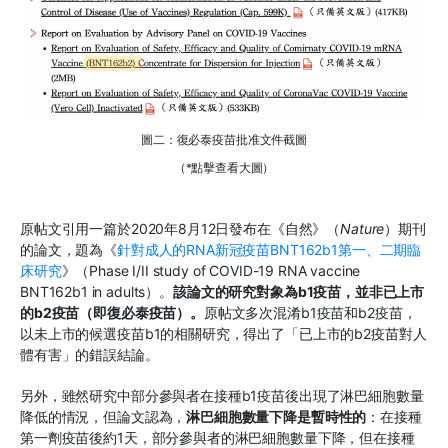
圖二：復必泰疫苗批准文件截圖
（*點擊查看大圖）
原帖文引用一篇於2020年8月12日發布在《自然》（
Nature
）期刊
的論文，題為《
針對成人的RNA新冠疫苗BNT162b1第一、二期臨
床研究
》（Phase I/II study of COVID-19 RNA vaccine
BNT162b1 in adults）。
該論文的研究對象為
b1疫苗，並非已上市
的b2疫苗（即復必泰疫苗）。
原帖文多次混淆b1疫苗和b2疫苗，
以未上市的候選疫苗b1的相關研究，得出了「已上市的b2疫苗對人
體有害」的錯誤結論。
另外，雖然研究中部分參與者在接種b1疫苗後出現了淋巴細胞數量
降低的情況，但論文認為，
淋巴細胞數量下降是暫時性的
：在接種
第一劑疫苗後約1天，部分參與者的淋巴細胞數量下降，但在接種