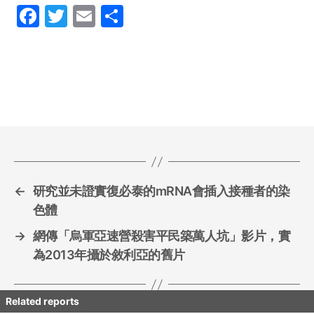
F
T
E
S
a
w
m
h
c
itt
ai
ar
e
er
l
e
b
o
o
k
←
研究並未證實復必泰的mRNA會插入接種者的染
色體
→
網傳「烏軍亞速營殺害平民築萬人坑」影片，實
為2013年攝於敘利亞的舊片