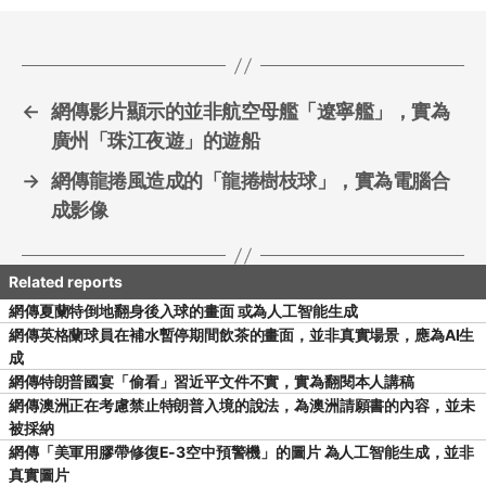
o
o
k
←
網傳影片顯示的並非航空母艦「遼寧艦」，實為
廣州「珠江夜遊」的遊船
→
網傳龍捲風造成的「龍捲樹枝球」，實為電腦合
成影像
網傳夏蘭特倒地翻身後入球的畫面 或為人工智能生成
網傳英格蘭球員在補水暫停期間飲茶的畫面，並非真實場景，應為AI生
成
網傳特朗普國宴「偷看」習近平文件不實，實為翻閱本人講稿
網傳澳洲正在考慮禁止特朗普入境的說法，為澳洲請願書的內容，並未
被採納
網傳「美軍用膠帶修復E-3空中預警機」的圖片 為人工智能生成，並非
真實圖片