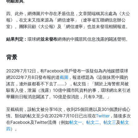
明顯差異
。
四、此外，網傳圖片中存在矛盾信息，文章開端稱其出處為《大公
報》，在文末又指來源為「網信遼寧」（遼寧省互聯網信息辦公
室）。團隊回顧《大公報》及「網信遼寧」也並未發現相關報道。
結果判定：
環球網
並未發布
網傳的中國居民信息洩露的闢謠聲明。
背景
2022年7月12日，有Facebook用戶發布一張疑似為內地媒體環球
網2022年7月8日發布報的道
截圖
，報道標題為《這個抹黑中國的
謠言，連外媒都看不下去了……》，帖文指：「關於上海警察局被
駭客入侵，泄漏（洩露）10億中國市民資料的事，環球網出來引述
華爾街日報消息闢謠了。10億是假消息，只有9.7億。」
至截稿前，該帖文被分享16次，收到25個回應以及301個讚好或心
情。類似的帖文至少在2022年7月10日已出現在
Twitter
，隨後多次
在Facebook及Twitter流傳（例如
帖文一
、
帖文二
、
帖文三
及
帖文
四
）。