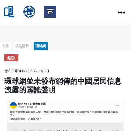
HKBU
School
HKBU
of
FactCheck
Communication
Service
Categories
中國
偽造圖片
環球網
錯誤
發布日期 (HKT) 2022-07-21
環球網並未發布網傳的中國居民信息
洩露的闢謠聲明