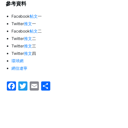
參考資料
Facebook
帖文
一
Twitter
推文
一
Facebook
帖文
二
Twitter
推文
二
Twitter
推文
三
Twitter
推文
四
環球網
網信遼寧
F
T
E
S
a
w
m
h
c
itt
ai
ar
e
er
l
e
b