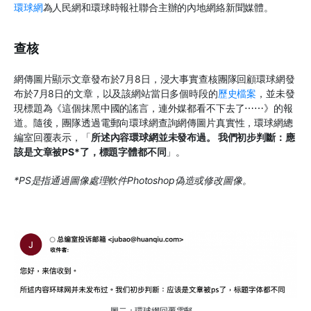
環球網
為人民網和環球時報社聯合主辦的內地網絡新聞媒體。
查核
網傳圖片顯示文章發布於7月8日，浸大事實查核團隊回顧環球網發
布於7月8日的文章，以及該網站當日多個時段的
歷史檔案
，並未發
現標題為《這個抹黑中國的謠言，連外媒都看不下去了⋯⋯》的報
道。隨後，團隊透過電郵向環球網查詢網傳圖片真實性，環球網總
編室回覆表示，「
所述內容環球網並未發布過。 我們初步判斷：應
該是文章被PS*了，標題字體都不同
」。
*PS是指通過圖像處理軟件Photoshop偽造或修改圖像。
圖二：環球網回覆電郵。