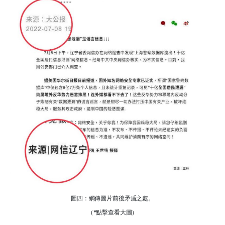
圖四：網傳圖片前後矛盾之處。
（*點擊查看大圖）