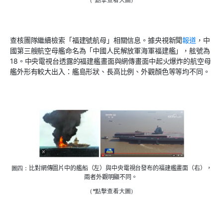
查核團隊繼續檢索
「福建號航母」
相關信息。
據央視新聞
報道
，中
國
第三艘航空母艦命名為「中國人民解放軍海軍福建艦」，舷號為
18。
中央電視台透露的福建艦畫面與網傳畫面中起火爆炸的
航空母
艦外形有較大出入
：艦島形狀、長高比例、外觀顏色等等均不同。
圖四：
比對
網
傳圖片
中的艦船（左）
與
中央電視台發布的
福建艦畫面（右）
，
兩者
外觀明顯不同。
（*點擊查看大圖）