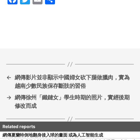
a
w
m
h
c
itt
ai
ar
e
er
l
e
b
o
o
k
←
網傳影片並非顯示中國婦女砍下腿做臘肉，實為
越南少數民族保存斷肢的習俗
→
網傳徐州「鐵鏈女」學生時期的照片，實經後期
修改而成
網傳夏蘭特倒地翻身後入球的畫面 或為人工智能生成