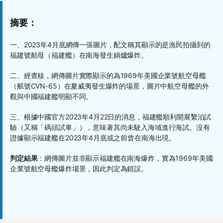
摘要：
一、
2023年4月底
網傳一張圖片，配文稱其顯示的是漁民拍攝到的
福建號航母（福建艦）在南海發生鍋爐爆炸。
二、經查核，網傳圖片實際顯示的為
1969年美國企業號航空母艦
（
舷號
CVN-65）
在夏威夷發生爆炸的場景
，
圖片中航空母艦的外
觀與中國福建艦明顯不同
。
三、根據中國官方2023年4月22日的消息，福建艦順利開展繫泊試
驗（又稱「碼頭試車」），意味著其尚未駛入海域進行海試。沒有
證據顯示福建艦在2023年4月底或之前曾在南海出現。
判定結果
：
網傳圖片並非顯示福建艦在南海爆炸，實為1969年美國
企業號航空母艦爆炸場景，因此判定為錯誤
。