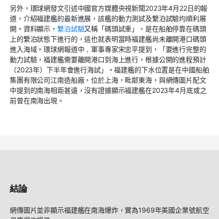
另外，
環球網
發文
引述中
國官方媒體央視新聞2023年4月22日
的
報
道
，介紹
福建艦
的
最
新進展，
該艦
的
動力測試及繫泊試驗
均
順利展
開。資
料顯示，
繫泊
試
驗
又稱「碼頭試車」，是
在船舶停靠在碼頭
上的繫泊狀態下進行的，這也就表明當時福建艦尚未離開港口碼頭
進入海域。
環球網報道
中
，
軍事專家宋忠平
提到，「
要進行完整的
動力試驗，福建艦需要離開港口到海上進行，根據公開的進程預計
（2023年）下
半年會進行海試」
。福建艦的下水位置是在中國船舶
集團有限公司江南造船廠，位於
上海，毗鄰東海，與
網傳圖片配文
中提到的南海相距甚遠，
沒有證據顯示
福建艦
在2023年4月底或之
前曾
在南海出現。
結論
網傳圖片並非顯示福建艦在南海爆炸，
實為1969年美國企業號航空