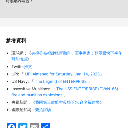
母艦
爆炸場景。
參考資料
環球網：《
央視公布福建艦新動向，軍事專家：預示最快下半年
可能海試
》
Twitter
推文
UPI: 「
UPI Almanac for Saturday, Jan. 14, 2023
」
US Navy: 「
The Legend of ENTERPRISE
」
Insensitive Munitions: 「
The USS ENTERPRISE (CVAN-65)
fire and munition explosions
」
央視新聞：《
我國第三艘航空母艦下水 命名福建艦
》
國際船舶網：
繫泊試驗
F
T
E
S