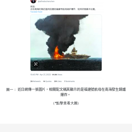
圖一：
近日網傳一
張圖片
，相關配文稱其顯示
的是福建號航母在南海發生鍋爐
爆炸。
（*點擊查看大圖）