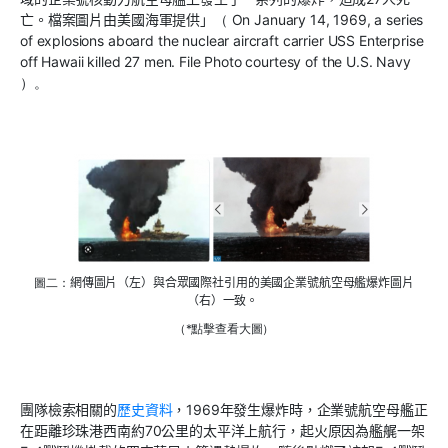
亡。檔案圖片由美國海軍提供」
（ On January 14, 1969, a series
of explosions aboard the nuclear aircraft carrier USS Enterprise
off Hawaii killed 27 men. File Photo courtesy of the U.S. Navy
）
。
圖二：
網傳
圖片
（左）
與
合眾國際社
引用
的
美國
企業號
航空母艦
爆炸圖片
（右）
一致。
（*點擊查看大圖）
團隊檢索相關
的
歷
史
資料
，1969年發生爆炸
時，企業號
航空母艦
正
在距離珍珠港西南
約70公里的太平洋上航
行
，起火原因為
艦艉
一架