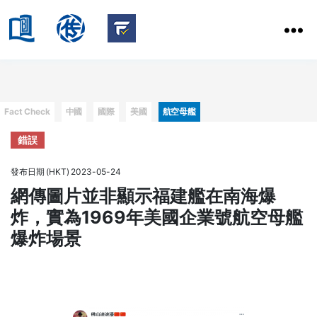
HKBU
School
HKBU
of
FactCheck
Communication
Service
Categories
Fact Check
中國
國際
美國
航空母艦
錯誤
發布日期 (HKT) 2023-05-24
網傳圖片並非顯示福建艦在南海爆
炸，實為1969年美國企業號航空母艦
爆炸場景