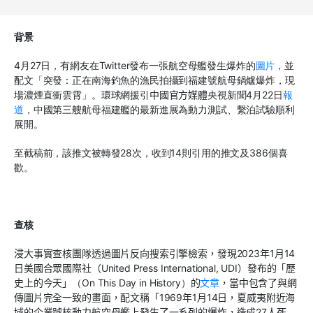
背景
4月27日，有網友
在Twitter發布一張航空母艦發生爆炸的
圖片
，並
配文「突發：正在南海釣魚的漁民拍攝到福建號航母鍋爐爆炸，現
場濃煙直衝雲霄
」。
環球網援引
中
國官方媒體
央視新聞4月22日
報
道
，中國第三艘航母福建艦的最新進展為動力測試、繫泊試驗順利
展開。
至截稿前，該推文被轉發
28
次，收到
14
則引用的推文及
386
個喜
歡。
查核
浸大事實查核團隊透過圖片反向搜索引擎檢索，發現2023年1月14
日美國合眾國際社（United Press International, UDI）發布的
「歷
史上的今天」
（On This Day in History）
的
文
章
，當中包含了與網
傳圖片完全一致的畫面，
配文
稱「1969年1月14日，夏威夷附近海
域的企業號核動力航空母艦上發生了一系列的爆炸，造成27人死