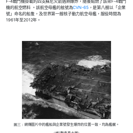
F-4戰鬥機掛載的四支
蘇尼火箭
遇熱爆炸，隨後點燃
了
該架F-4
戰鬥
機
的航空燃料
。該航空母艦的
舷號
為
CVN-65
，是第八艘以「企業
號」命名
的船隻，
及
世界第一艘核子動力航空母艦，服役時間為
1961年至2012年。
圖三：
網傳圖片
中的艦船
與
企業號發生
爆炸
的
位置
一致
，均為艦艉。
（*點擊查看大圖）