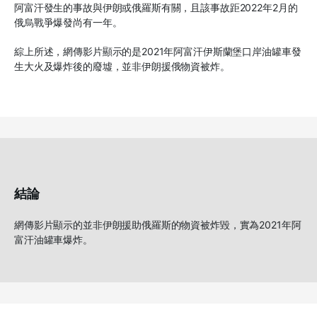
阿富汗發生的事故與伊朗或俄羅斯有關，且該事故距
2022年2月
的
俄烏戰爭爆發尚有一年。
綜上所述
，
網傳影片顯示的是2021年阿富汗伊斯蘭堡口岸油罐車發
生大火及爆炸後的廢墟
，
並非伊朗援俄物資被炸。
結論
網傳影片顯示的並非伊
朗援助俄羅斯的物資被炸毀，
實為2021年阿
富汗油罐車爆炸。