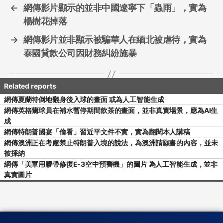
←
網傳影片顯示的並非中國遼寧下「蟲雨」，實為
楊樹花掉落
→
網傳影片並非顯示被騙華人在緬北被虐待，實為
泰國貸款公司因財務糾紛施暴
網傳夏蘭特倒地翻身後入球的畫面 或為人工智能生成
網傳英格蘭球員在補水暫停期間飲茶的畫面，並非真實場景，應為AI生
成
網傳特朗普國宴「偷看」習近平文件不實，實為翻閱本人講稿
網傳澳洲正在考慮禁止特朗普入境的說法，為澳洲請願書的內容，並未
被採納
網傳「美軍用膠帶修復E-3空中預警機」的圖片 為人工智能生成，並非
真實圖片