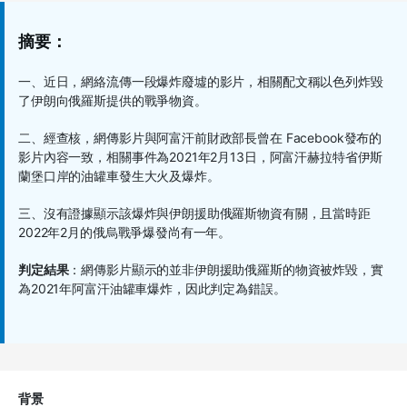
摘要：
一、近日，網絡流傳一段爆炸廢墟的影片，相關配文稱以色列炸毀
了伊朗向俄羅斯提供的戰爭物資
。
二、經查核，網傳影片與阿富汗前財政部長曾在 Facebook發布的
影片內容一致，相關事件為
2021年2月13日，
阿富汗赫拉特省伊斯
蘭堡口岸的油罐車發生大火及爆炸
。
三、沒有證據顯示該爆炸與伊朗援助俄羅斯物資有關，且當時距
2022年2月的俄烏戰爭爆發尚有一年。
判定結果
：網傳影片顯示的並非伊朗援助俄羅斯的物資被炸毀，實
為2021年阿富汗油罐車爆炸，因此判定為錯誤。
背景