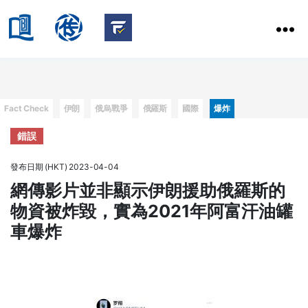
HKBU
School
HKBU
of
FactCheck
Communication
Service
Categories
Fact Check
伊朗
俄烏戰爭
俄羅斯
國際
爆炸
錯誤
發布日期 (HKT) 2023-04-04
網傳影片並非顯示伊朗援助俄羅斯的
物資被炸毀，實為2021年阿富汗油罐
車爆炸