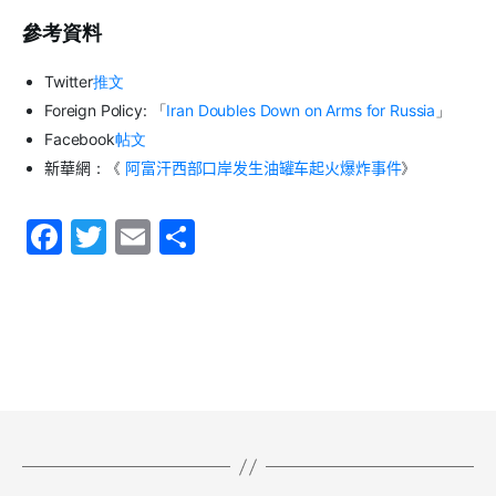
參考資料
Twitter
推文
Foreign Policy: 「
Iran Doubles Down on Arms for Russia
」
Facebook
帖文
新華網
：
《
阿富汗西部口岸发生油罐车起火爆炸事件
》
F
T
E
S
a
w
m
h
c
itt
ai
ar
e
er
l
e
b
o
o
k