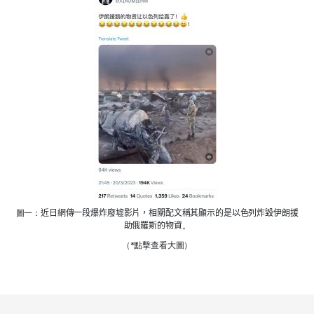
圖一：
近日網傳
一段
爆炸
廢墟
影
片，相關配文稱
其顯示的是以色列炸毀
伊朗援
助俄羅斯的物資
。
（*點擊查看大圖）