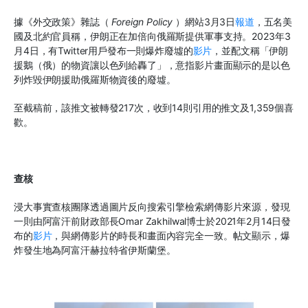
據《外交政策》雜誌（
Foreign Policy
）
網站3月3日
報道
，五名美
國及北約官員稱，伊朗正在加倍向俄羅斯提供軍事支持。2023年3
月
4
日，有
Twitter
用戶發布一則爆炸廢墟的
影片
，並配文稱「伊朗
援鵝（俄）的物資讓以色列給轟了
」
，意指影片畫面顯示的是以色
列炸毀伊朗援助俄羅斯物資後的廢墟。
至截稿前，該推文被轉發217次，收到14則引用的推文及1,359個喜
歡。
查核
浸大事實查核團隊透過圖片反向搜索引擎檢索網傳影片來源，發現
一則由阿富汗前財政部長
Omar Zakhilwal
博士於2021年2月14日發
布的
影片
，與網傳影片的時長和畫面內容完全一致。帖文顯示，爆
炸發生地為阿富汗赫拉特省伊斯蘭堡
。