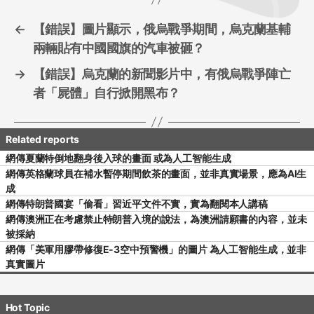
k
←
【錯誤】圖片顯示，俄烏戰爭期間，烏克蘭基輔
兩輛貼有中國國旗的汽車被砸？
→
【錯誤】烏克蘭的新聞影片中，有俄烏戰爭陣亡
者「屍體」自行掀開黑布？
網傳夏蘭特倒地翻身後入球的畫面 或為人工智能生成
網傳英格蘭球員在補水暫停期間飲茶的畫面，並非真實場景，應為AI生
成
網傳特朗普國宴「偷看」習近平文件不實，實為翻閱本人講稿
網傳澳洲正在考慮禁止特朗普入境的說法，為澳洲請願書的內容，並未
被採納
網傳「美軍用膠帶修復E-3空中預警機」的圖片 為人工智能生成，並非
真實圖片
Hot Topic