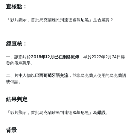
查核點：
「影片顯示，首批烏克蘭難民到達德國慕尼黑」是否屬實？
經查核：
一、該影片於
2018年12月已在網絡流傳
，早於2022年2月24日爆
發的俄烏戰爭。
二、片中人物以
巴西葡萄牙語交流
，並非烏克蘭人使用的烏克蘭語
或俄語。
結果判定
「影片顯示，首批烏克蘭難民到達德國慕尼黑」為
錯誤
。
背景