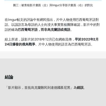
圖三：被查核影片畫面（左）與Imgur分享影片畫面（右）的對比
在Imgur帖文的評論中有網民指出，片中人物使用巴西葡萄牙語對
話。以該語言為母語的人士向浸大事實查核團隊確認，影片中的對
話的確為
巴西葡萄牙語，而非烏克蘭語或俄語
。
綜上所述，該影片於2018年12月已在網絡流傳，
早於2022年2月
24日爆發的俄烏戰爭
。片中人物使用的語言為巴西葡萄牙語。
結論
「影片顯示，首批烏克蘭難民到達德國慕尼黑」為
錯誤
。