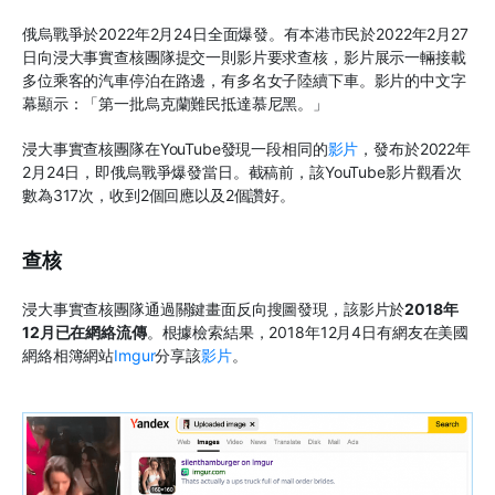
俄烏戰爭於2022年2月24日全面爆發。有本港市民於2022年2月27
日向浸大事實查核團隊提交一則影片要求查核，影片展示一輛接載
多位乘客的汽車停泊在路邊，有多名女子陸續下車。影片的中文字
幕顯示：「第一批烏克蘭難民抵達慕尼黑。」
浸大事實查核團隊在YouTube發現一段相同的
影片
，發布於2022年
2月24日，即俄烏戰爭爆發當日。截稿前，該YouTube影片觀看次
數為317次，收到2個回應以及2個讚好。
查核
浸大事實查核團隊通過關鍵畫面反向搜圖發現，該影片於
2018年
12月已在網絡流傳
。根據檢索結果，2018年12月4日有網友在美國
網絡相簿網站
Imgur
分享該
影片
。