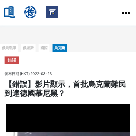
HKBU
School
HKBU
of
FactCheck
Communication
Service
Categories
俄烏戰爭
俄羅斯
國際
烏克蘭
錯誤
發布日期 (HKT) 2022-03-23
【錯誤】影片顯示，首批烏克蘭難民
到達德國慕尼黑？