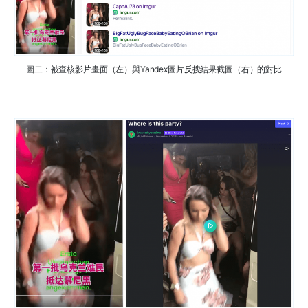
圖二：被查核影片畫面（左）與Yandex圖片反搜結果截圖（右）的對比