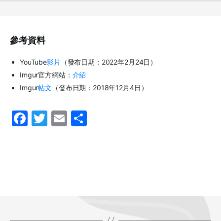
參考資料
YouTube
影片
（發布日期：2022年2月24日）
Imgur官方網站：
介紹
Imgur
帖文
（發布日期：2018年12月4日）
F
T
E
S
a
w
m
h
c
itt
ai
ar
e
er
l
e
b
o
o